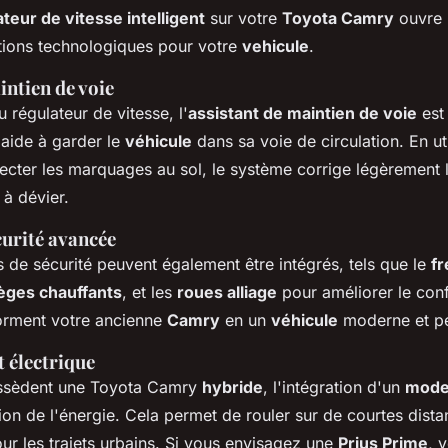
teur de vitesse intelligent
sur votre
Toyota Camry
ouvre 
tions technologiques pour votre
vehicule
.
intien de voie
régulateur de vitesse, l'
assistant de maintien de voie
est
 aide à garder le
véhicule
dans sa voie de circulation. En ut
cter les marquages au sol, le système corrige légèrement la
à dévier.
urité avancée
 de sécurité peuvent également être intégrés, tels que le
fr
èges chauffants
, et les
roues alliage
pour améliorer le confo
forment votre ancienne
Camry
en un
véhicule
moderne et pe
 électrique
ossèdent une Toyota Camry
hybride
, l'intégration d'un
mode 
ation de l'énergie. Cela permet de rouler sur de courtes dist
our les trajets urbains. Si vous envisagez une
Prius Prime
, 