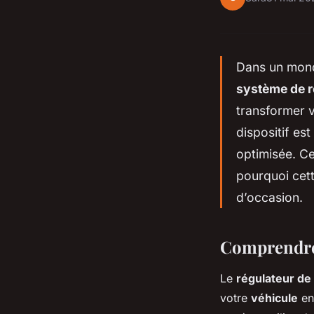
Dans un monde
système de ré
transformer 
dispositif es
optimisée. C
pourquoi cett
d’occasion.
Comprendre l
Le
régulateur de 
votre
véhicule
en 