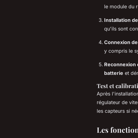
le module du ré
Installation d
qu'ils sont co
Connexion des
y compris le s
Reconnexion d
batterie
et dé
Test et calibrat
Après l'installati
régulateur de vite
les capteurs si n
Les fonctio