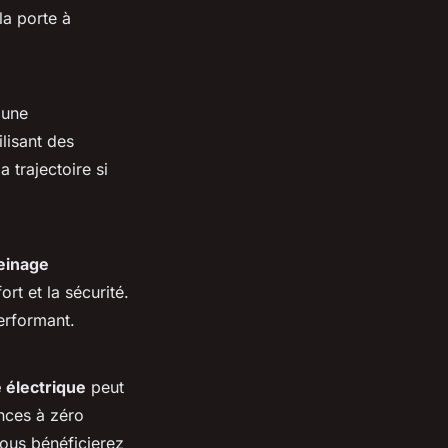
la porte à
 une
ilisant des
 trajectoire si
einage
rt et la sécurité.
rformant.
électrique
peut
ances à zéro
vous bénéficierez