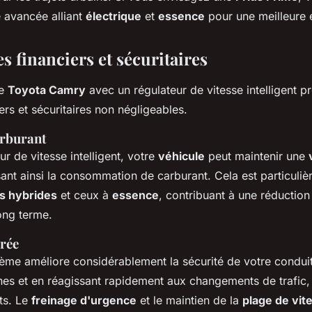
 avancée alliant
électrique
et
essence
pour une meilleure e
s financiers et sécuritaires
re
Toyota Camry
avec un régulateur de vitesse intelligent p
ers et sécuritaires non négligeables.
rburant
r de vitesse intelligent, votre
véhicule
peut maintenir une
sant ainsi la consommation de carburant. Cela est particuli
s hybrides
et ceux à
essence
, contribuant à une réductio
long terme.
orée
tème améliore considérablement la sécurité de votre conduit
nes et en réagissant rapidement aux changements de trafic, 
ts. Le
freinage d'urgence
et le maintien de la
plage de vit