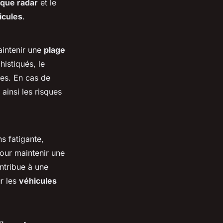
que radar
et le
icules
.
aintenir une
plage
istiqués, le
les. En cas de
ainsi les risques
s fatigante,
pour maintenir une
ntribue à une
r les
véhicules