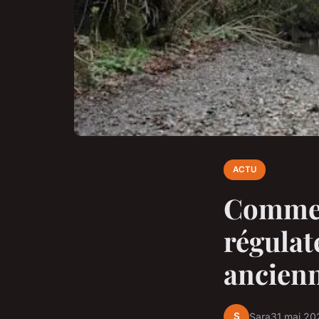
ACTU
Commen
régulat
ancien
S
Sara
31 mai 20