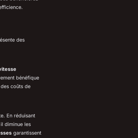
fficience.
résente des
vitesse
èrement bénéfique
n des coûts de
e. En réduisant
il diminue les
esses
garantissent