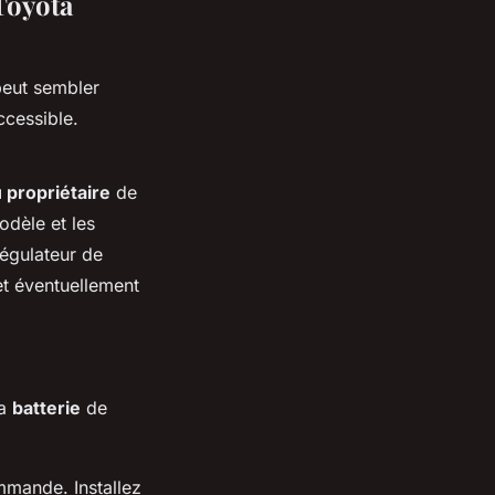
 Toyota
eut sembler
ccessible.
 propriétaire
de
odèle et les
régulateur de
et éventuellement
la
batterie
de
mmande. Installez