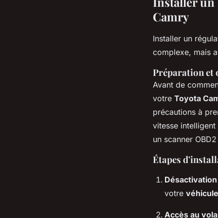
Installer un
Camry
Installer un régul
complexe, mais av
Préparation et 
Avant de commencer
votre
Toyota Ca
précautions à pren
vitesse intellige
un scanner OBD2 p
Étapes d'instal
Désactivation 
votre
véhicul
Accès au vola