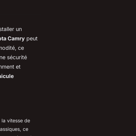
taller un
ota Camry
peut
modité, ce
ne sécurité
mment et
icule
la vitesse de
lassiques, ce