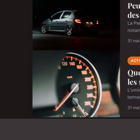
Peu
des
La Pe
notam
31 ma
ACT
Que
les
L'uni
terme
31 ma