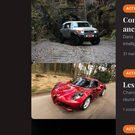
ACT
Com
anc
Dans 
intel
31 ma
ACT
Les
Chang
réuni
1 octo
ACT